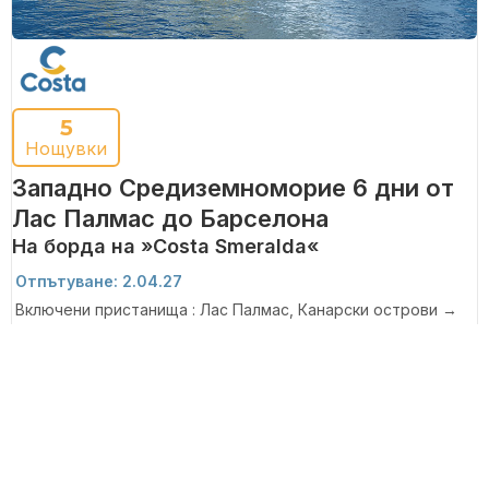
5
Нощувки
Западно Средиземноморие 6 дни от
Лас Палмас до Барселона
На борда на »Costa Smeralda«
Отпътуване: 2.04.27
Включени пристанища : Лас Палмас, Канарски острови →
Санта круз де Тенерифе, Канарски острови → Ден на море
→ Танжер → Ден на море → Барселона
229 €
Цените започват от
1 Оферта
Разгледай круиза