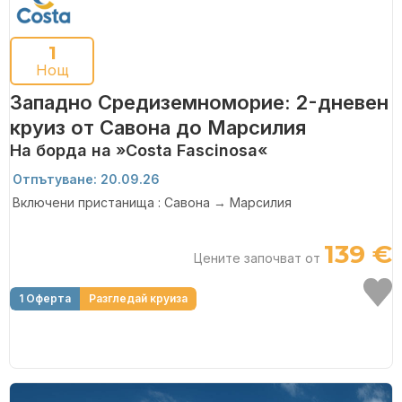
1
Нощ
Западно Средиземноморие: 2-дневен
круиз от Савона до Марсилия
На борда на »Costa Fascinosa«
Отпътуване: 20.09.26
Включени пристанища : Савона → Марсилия
139 €
Цените започват от
1 Оферта
Разгледай круиза