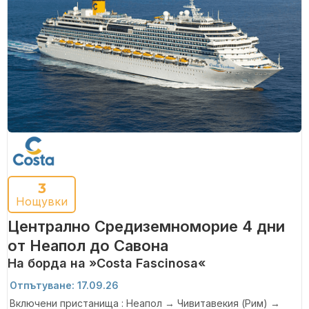
3
Нощувки
Централно Средиземноморие 4 дни
от Неапол до Савона
На борда на »Costa Fascinosa«
Отпътуване: 17.09.26
Включени пристанища : Неапол → Чивитавекия (Рим) →