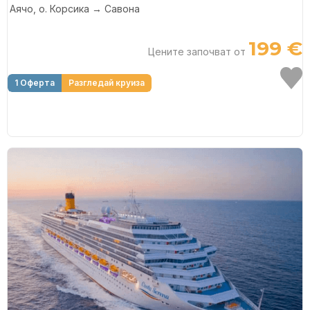
Аячо, о. Корсика → Савона
199 €
Цените започват от
1 Оферта
Разгледай круиза