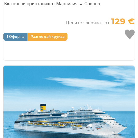
Включени пристанища : Марсилия → Савона
129 €
Цените започват от
1 Оферта
Разгледай круиза