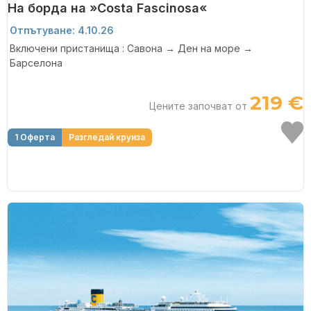
На борда на »Costa Fascinosa«
Отпътуване: 4.10.26
Включени пристанища : Савона → Ден на море →
Барселона
219 €
Цените започват от
1 Оферта
Разгледай круиза