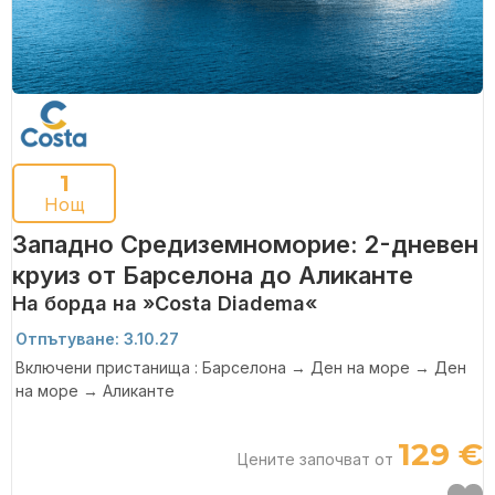
1
Нощ
Западно Средиземноморие: 2-дневен
круиз от Барселона до Аликанте
На борда на »Costa Diadema«
Отпътуване: 3.10.27
Включени пристанища : Барселона → Ден на море → Ден
на море → Аликанте
129 €
Цените започват от