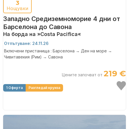
3
Нощувки
Западно Средиземноморие 4 дни от
Барселона до Савона
На борда на »Costa Pacifica«
Отпътуване: 24.11.26
Включени пристанища : Барселона → Ден на море →
Чивитавекия (Рим) → Савона
219 €
Цените започват от
1 Оферта
Разгледай круиза