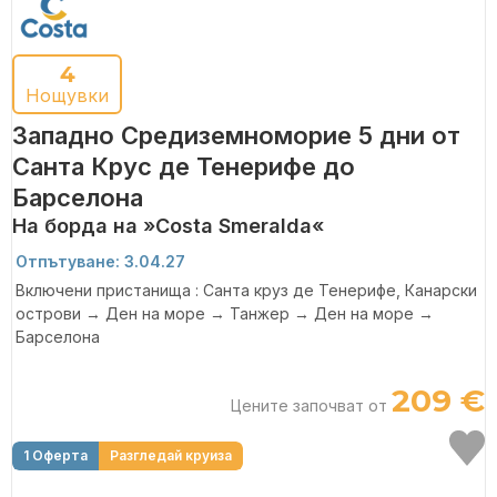
4
Нощувки
Западно Средиземноморие 5 дни от
Санта Крус де Тенерифе до
Барселона
На борда на »Costa Smeralda«
Отпътуване: 3.04.27
Включени пристанища : Санта круз де Тенерифе, Канарски
острови → Ден на море → Танжер → Ден на море →
Барселона
209 €
Цените започват от
1 Оферта
Разгледай круиза