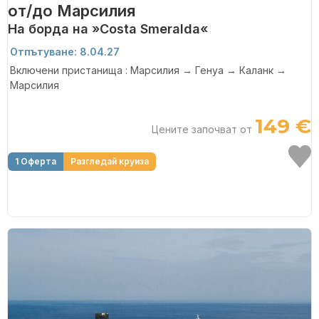
от/до Марсилия
На борда на »Costa Smeralda«
Отпътуване: 8.04.27
Включени пристанища : Марсилия → Генуа → Каланк →
Марсилия
149 €
Цените започват от
1 Оферта
Разгледай круиза