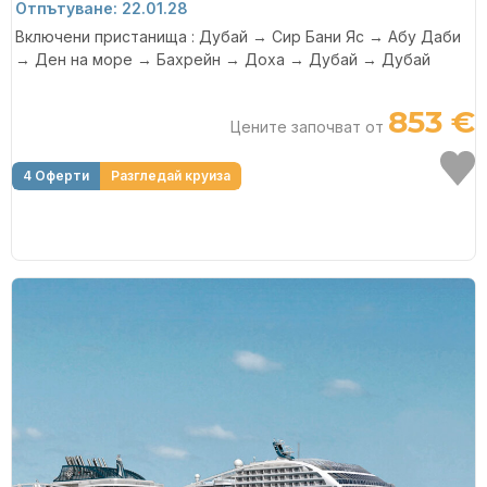
Отпътуване: 22.01.28
Включени пристанища : Дубай → Сир Бани Яс → Абу Даби
→ Ден на море → Бахрейн → Доха → Дубай → Дубай
853 €
Цените започват от
4 Оферти
Разгледай круиза