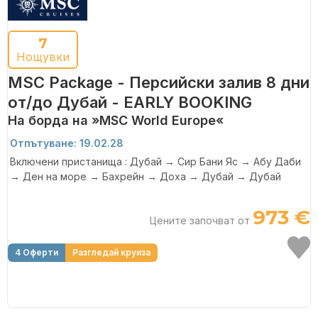
7
Нощувки
MSC Package - Персийски залив 8 дни
от/до Дубай - EARLY BOOKING
На борда на »MSC World Europe«
Отпътуване: 19.02.28
Включени пристанища : Дубай → Сир Бани Яс → Абу Даби
→ Ден на море → Бахрейн → Доха → Дубай → Дубай
973 €
Цените започват от
4 Оферти
Разгледай круиза