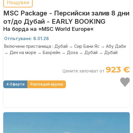
Нощувки
MSC Package - Персийски залив 8 дни
от/до Дубай - EARLY BOOKING
На борда на »MSC World Europe«
Отпътуване: 8.01.28
Включени пристанища : Дубай → Сир Бани Яс → Абу Даби
→ Ден на море → Бахрейн → Доха → Дубай → Дубай
923 €
Цените започват от
4 Оферти
Разгледай круиза