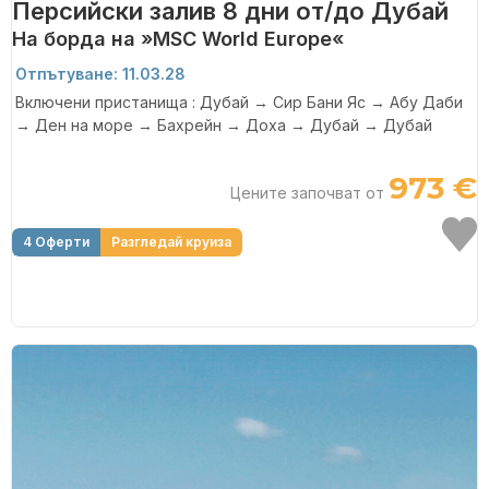
Персийски залив 8 дни от/до Дубай
На борда на »MSC World Europe«
Отпътуване: 11.03.28
Включени пристанища : Дубай → Сир Бани Яс → Абу Даби
→ Ден на море → Бахрейн → Доха → Дубай → Дубай
973 €
Цените започват от
4 Оферти
Разгледай круиза