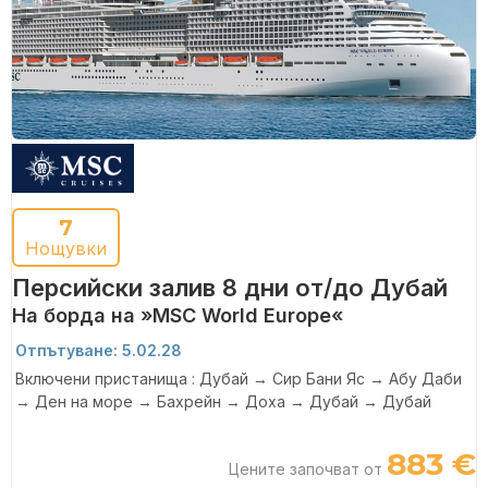
7
Нощувки
Персийски залив 8 дни от/до Дубай
На борда на »MSC World Europe«
Отпътуване: 5.02.28
Включени пристанища : Дубай → Сир Бани Яс → Абу Даби
→ Ден на море → Бахрейн → Доха → Дубай → Дубай
883 €
Цените започват от