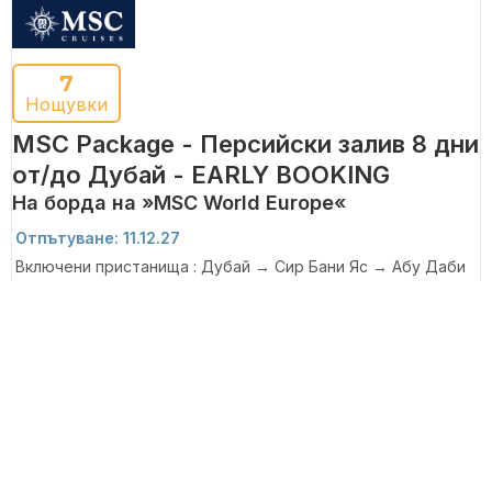
7
Нощувки
MSC Package - Персийски залив 8 дни
от/до Дубай - EARLY BOOKING
На борда на »MSC World Europe«
Отпътуване: 11.12.27
Включени пристанища : Дубай → Сир Бани Яс → Абу Даби
→ Ден на море → Бахрейн → Доха → Дубай → Дубай
983 €
Цените започват от
3 Оферти
Разгледай круиза