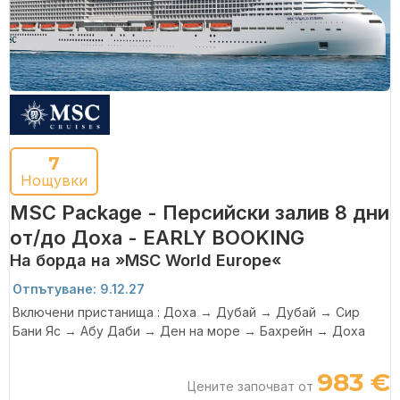
7
Нощувки
MSC Package - Персийски залив 8 дни
от/до Доха - EARLY BOOKING
На борда на »MSC World Europe«
Отпътуване: 9.12.27
Включени пристанища : Доха → Дубай → Дубай → Сир
Бани Яс → Абу Даби → Ден на море → Бахрейн → Доха
983 €
Цените започват от