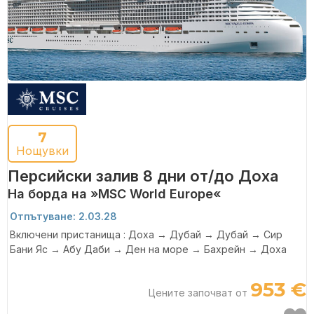
7
Нощувки
Персийски залив 8 дни от/до Доха
На борда на »MSC World Europe«
Отпътуване: 2.03.28
Включени пристанища : Доха → Дубай → Дубай → Сир
Бани Яс → Абу Даби → Ден на море → Бахрейн → Доха
953 €
Цените започват от