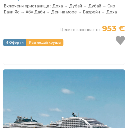
Включени пристанища : Доха → Дубай → Дубай → Сир
Бани Яс → Абу Даби → Ден на море → Бахрейн → Доха
953 €
Цените започват от
4 Оферти
Разгледай круиза