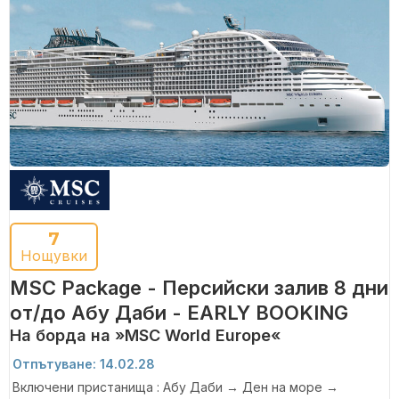
7
Нощувки
MSC Package - Персийски залив 8 дни
от/до Абу Даби - EARLY BOOKING
На борда на »MSC World Europe«
Отпътуване: 14.02.28
Включени пристанища : Абу Даби → Ден на море →