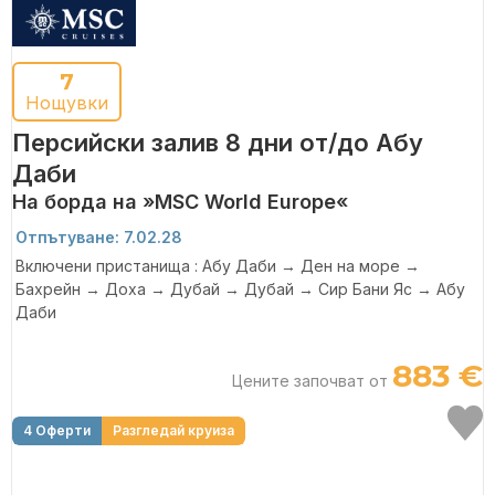
7
Нощувки
Персийски залив 8 дни от/до Абу
Даби
На борда на »MSC World Europe«
Отпътуване: 7.02.28
Включени пристанища : Абу Даби → Ден на море →
Бахрейн → Доха → Дубай → Дубай → Сир Бани Яс → Абу
Даби
883 €
Цените започват от
4 Оферти
Разгледай круиза