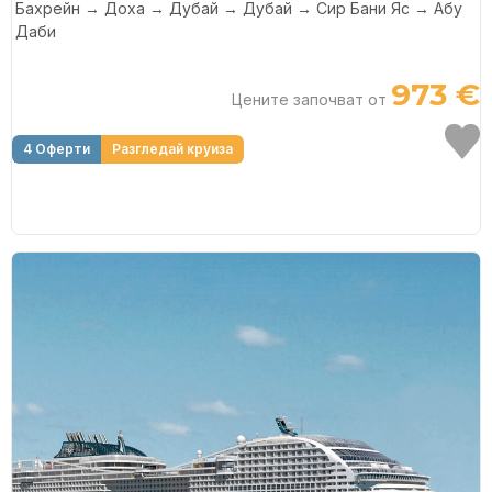
Бахрейн → Доха → Дубай → Дубай → Сир Бани Яс → Абу
Даби
973 €
Цените започват от
4 Оферти
Разгледай круиза